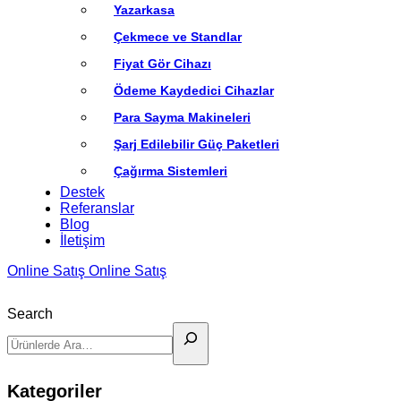
Yazarkasa
Çekmece ve Standlar
Fiyat Gör Cihazı
Ödeme Kaydedici Cihazlar
Para Sayma Makineleri
Şarj Edilebilir Güç Paketleri
Çağırma Sistemleri
Destek
Referanslar
Blog
İletişim
Online Satış
Online Satış
Search
Kategoriler