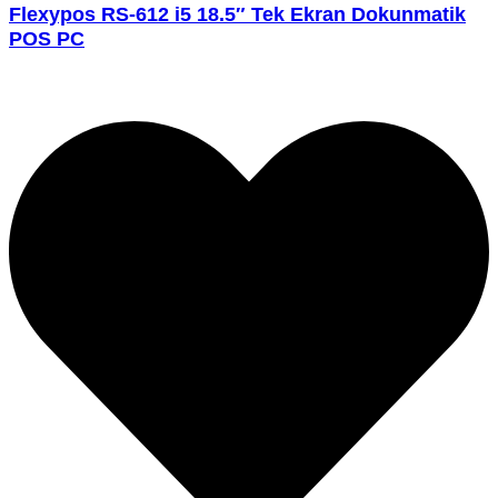
Flexypos RS-612 i5 18.5″ Tek Ekran Dokunmatik
POS PC