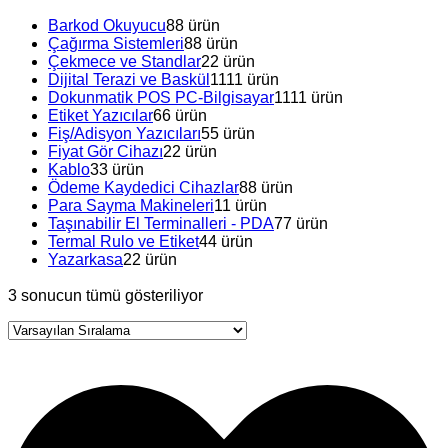
Barkod Okuyucu
8
8 ürün
Çağırma Sistemleri
8
8 ürün
Çekmece ve Standlar
2
2 ürün
Dijital Terazi ve Baskül
11
11 ürün
Dokunmatik POS PC-Bilgisayar
11
11 ürün
Etiket Yazıcılar
6
6 ürün
Fiş/Adisyon Yazıcıları
5
5 ürün
Fiyat Gör Cihazı
2
2 ürün
Kablo
3
3 ürün
Ödeme Kaydedici Cihazlar
8
8 ürün
Para Sayma Makineleri
1
1 ürün
Taşınabilir El Terminalleri - PDA
7
7 ürün
Termal Rulo ve Etiket
4
4 ürün
Yazarkasa
2
2 ürün
3 sonucun tümü gösteriliyor