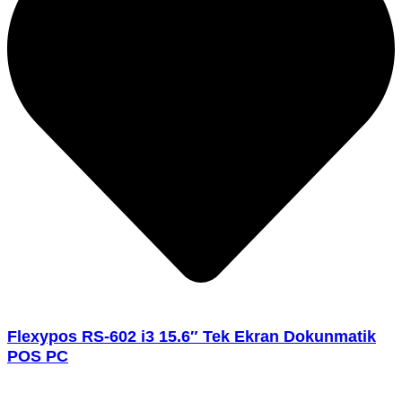
Flexypos RS-602 i3 15.6″ Tek Ekran Dokunmatik
POS PC