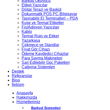
Barkod Okuyucu
Etiket Yazıcılar
Dijital Terazi ve Baskül
Dokunmatik POS PC-Bilgisayar
Taşınabilir El Terminalleri – PDA
Kuşe ve Termal Etiketler
Fiş/Adisyon Yazıcıları
Kablo
Termal Rulo ve Etiket
Yazarkasa
Çekmece ve Standlar
Fiyat Gör Cihazı
Ödeme Kaydedici Cihazlar
Para Sayma Makineleri
Şarj Edilebilir Güç Paketleri
Çağırma Sistemleri
Destek
Referanslar
Blog
İletişim
Anasayfa
Hakkımızda
Hizmetlerimiz
Barkod Sistemleri