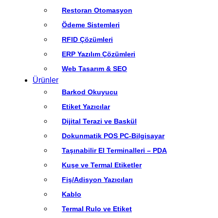
Restoran Otomasyon
Ödeme Sistemleri
RFID Çözümleri
ERP Yazılım Çözümleri
Web Tasarım & SEO
Ürünler
Barkod Okuyucu
Etiket Yazıcılar
Dijital Terazi ve Baskül
Dokunmatik POS PC-Bilgisayar
Taşınabilir El Terminalleri – PDA
Kuşe ve Termal Etiketler
Fiş/Adisyon Yazıcıları
Kablo
Termal Rulo ve Etiket