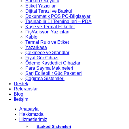
Barkod Okuyucu
Etiket Yazıcılar
Dijital Terazi ve Baskül
Dokunmatik POS PC-Bilgisayar
Taşınabilir El Terminalleri – PDA
Kuşe ve Termal Etiketler
Fiş/Adisyon Yazıcıları
Kablo
Termal Rulo ve Etiket
Yazarkasa
Çekmece ve Standlar
Fiyat Gör Cihazı
Ödeme Kaydedici Cihazlar
Para Sayma Makineleri
Şarj Edilebilir Güç Paketleri
Çağırma Sistemleri
Destek
Referanslar
Blog
İletişim
Anasayfa
Hakkımızda
Hizmetlerimiz
Barkod Sistemleri