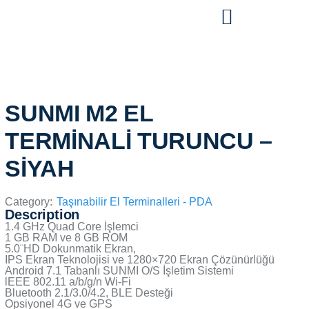
SUNMI M2 EL
TERMİNALİ TURUNCU –
SİYAH
Category:
Taşınabilir El Terminalleri - PDA
Description
1.4 GHz Quad Core İşlemci
1 GB RAM ve 8 GB ROM
5.0¨HD Dokunmatik Ekran,
IPS Ekran Teknolojisi ve 1280×720 Ekran Çözünürlüğü
Android 7.1 Tabanlı SUNMI O/S İşletim Sistemi
lEEE 802.11 a/b/g/n Wi-Fi
Bluetooth 2.1/3.0/4.2, BLE Desteği
Opsiyonel 4G ve GPS